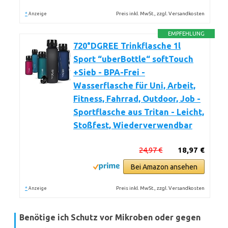
*
Preis inkl. MwSt., zzgl. Versandkosten
Anzeige
EMPFEHLUNG
720°DGREE Trinkflasche 1l
Sport “uberBottle“ softTouch
+Sieb - BPA-Frei -
Wasserflasche für Uni, Arbeit,
Fitness, Fahrrad, Outdoor, Job -
Sportflasche aus Tritan - Leicht,
Stoßfest, Wiederverwendbar
24,97 €
18,97 €
Bei Amazon ansehen
*
Preis inkl. MwSt., zzgl. Versandkosten
Anzeige
Benötige ich Schutz vor Mikroben oder gegen