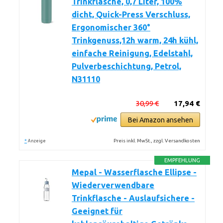
Trinkflasche, 0,7 Liter, 100%
dicht, Quick-Press Verschluss,
Ergonomischer 360°
Trinkgenuss,12h warm, 24h kühl,
einfache Reinigung, Edelstahl,
Pulverbeschichtung, Petrol,
N31110
30,99 €
17,94 €
Bei Amazon ansehen
*
Preis inkl. MwSt., zzgl. Versandkosten
Anzeige
EMPFEHLUNG
Mepal - Wasserflasche Ellipse -
Wiederverwendbare
Trinkflasche - Auslaufsichere -
Geeignet für