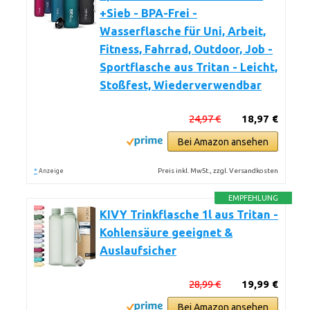
+Sieb - BPA-Frei -
Wasserflasche für Uni, Arbeit,
Fitness, Fahrrad, Outdoor, Job -
Sportflasche aus Tritan - Leicht,
Stoßfest, Wiederverwendbar
24,97 €
18,97 €
Bei Amazon ansehen
*
Preis inkl. MwSt., zzgl. Versandkosten
Anzeige
EMPFEHLUNG
KIVY Trinkflasche 1l aus Tritan -
Kohlensäure geeignet &
Auslaufsicher
28,99 €
19,99 €
Bei Amazon ansehen