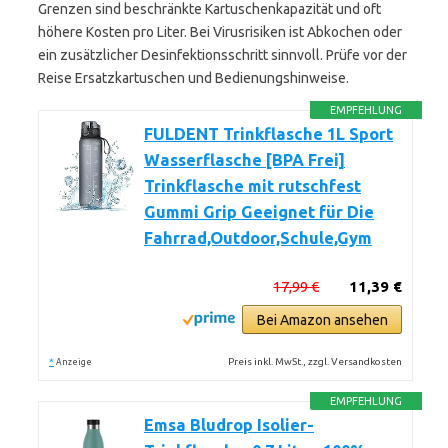
Grenzen sind beschränkte Kartuschenkapazität und oft
höhere Kosten pro Liter. Bei Virusrisiken ist Abkochen oder
ein zusätzlicher Desinfektionsschritt sinnvoll. Prüfe vor der
Reise Ersatzkartuschen und Bedienungshinweise.
EMPFEHLUNG
FULDENT Trinkflasche 1L Sport
Wasserflasche [BPA Frei]
Trinkflasche mit rutschfest
Gummi Grip Geeignet für Die
Fahrrad,Outdoor,Schule,Gym
17,99 €
11,39 €
Bei Amazon ansehen
*
Preis inkl. MwSt., zzgl. Versandkosten
Anzeige
EMPFEHLUNG
Emsa Bludrop Isolier-