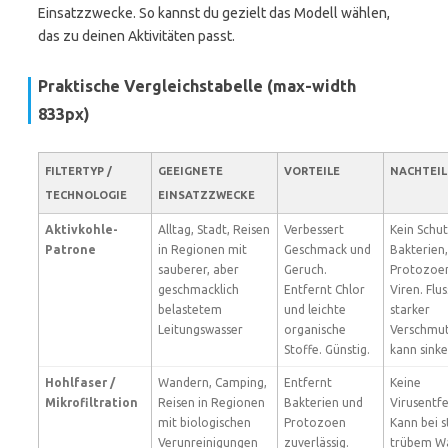
Einsatzzwecke. So kannst du gezielt das Modell wählen,
das zu deinen Aktivitäten passt.
Praktische Vergleichstabelle (max-width
833px)
FILTERTYP /
GEEIGNETE
VORTEILE
NACHTEIL
TECHNOLOGIE
EINSATZZWECKE
Aktivkohle-
Alltag, Stadt, Reisen
Verbessert
Kein Schut
Patrone
in Regionen mit
Geschmack und
Bakterien,
sauberer, aber
Geruch.
Protozoe
geschmacklich
Entfernt Chlor
Viren. Flus
belastetem
und leichte
starker
Leitungswasser
organische
Verschmu
Stoffe. Günstig.
kann sinke
Hohlfaser /
Wandern, Camping,
Entfernt
Keine
Mikrofiltration
Reisen in Regionen
Bakterien und
Virusentf
mit biologischen
Protozoen
Kann bei s
Verunreinigungen
zuverlässig.
trübem W