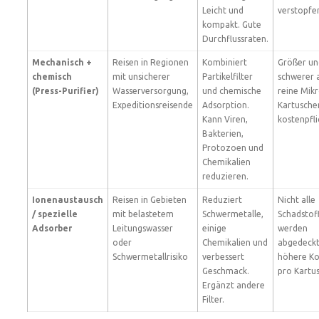
Leicht und
verstopfe
kompakt. Gute
Durchflussraten.
Mechanisch +
Reisen in Regionen
Kombiniert
Größer un
chemisch
mit unsicherer
Partikelfilter
schwerer a
(Press-Purifier)
Wasserversorgung,
und chemische
reine Mikr
Expeditionsreisende
Adsorption.
Kartusche
Kann Viren,
kostenpfli
Bakterien,
Protozoen und
Chemikalien
reduzieren.
Ionenaustausch
Reisen in Gebieten
Reduziert
Nicht alle
/ spezielle
mit belastetem
Schwermetalle,
Schadstof
Adsorber
Leitungswasser
einige
werden
oder
Chemikalien und
abgedeckt
Schwermetallrisiko
verbessert
höhere Ko
Geschmack.
pro Kartu
Ergänzt andere
Filter.