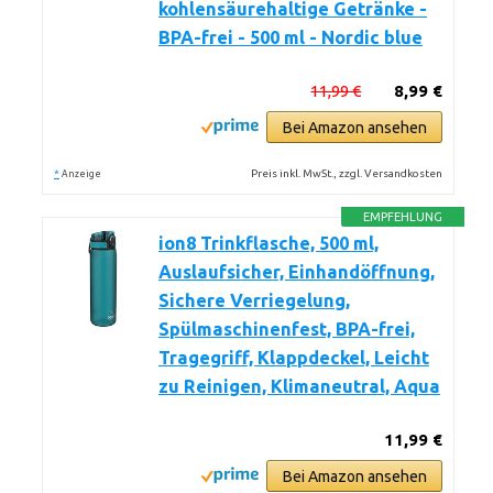
kohlensäurehaltige Getränke -
BPA-frei - 500 ml - Nordic blue
11,99 €
8,99 €
Bei Amazon ansehen
*
Preis inkl. MwSt., zzgl. Versandkosten
Anzeige
EMPFEHLUNG
ion8 Trinkflasche, 500 ml,
Auslaufsicher, Einhandöffnung,
Sichere Verriegelung,
Spülmaschinenfest, BPA-frei,
Tragegriff, Klappdeckel, Leicht
zu Reinigen, Klimaneutral, Aqua
11,99 €
Bei Amazon ansehen