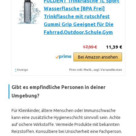
FULDENT Trinkflasche 1L Sport
Wasserflasche [BPA Frei]
Trinkflasche mit rutschfest
Gummi Grip Geeignet für Die
Fahrrad,Outdoor,Schule,Gym
17,99 €
11,39 €
Bei Amazon ansehen
*
Preis inkl. MwSt., zzgl. Versandkosten
Anzeige
Gibt es empfindliche Personen in deiner
Umgebung?
Für Kleinkinder, ältere Menschen oder Immunschwache
kann eine zusätzliche Hygieneschicht sinnvoll sein. Achte
auf sichere Wirkstoffe. Vermeide Produkte mit bekannten
Reizstoffen. Konsultiere bei Unsicherheit eine Fachperson.