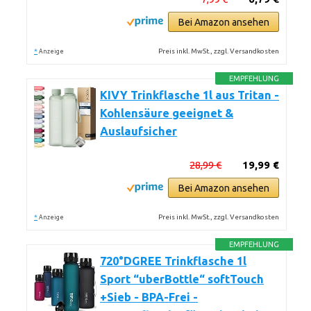
Bei Amazon ansehen
*
Preis inkl. MwSt., zzgl. Versandkosten
Anzeige
EMPFEHLUNG
KIVY Trinkflasche 1l aus Tritan -
Kohlensäure geeignet &
Auslaufsicher
28,99 €
19,99 €
Bei Amazon ansehen
*
Preis inkl. MwSt., zzgl. Versandkosten
Anzeige
EMPFEHLUNG
720°DGREE Trinkflasche 1l
Sport “uberBottle“ softTouch
+Sieb - BPA-Frei -