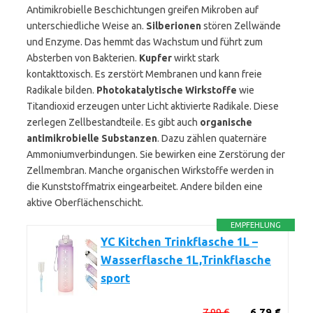
Antimikrobielle Beschichtungen greifen Mikroben auf
unterschiedliche Weise an.
Silberionen
stören Zellwände
und Enzyme. Das hemmt das Wachstum und führt zum
Absterben von Bakterien.
Kupfer
wirkt stark
kontakttoxisch. Es zerstört Membranen und kann freie
Radikale bilden.
Photokatalytische Wirkstoffe
wie
Titandioxid erzeugen unter Licht aktivierte Radikale. Diese
zerlegen Zellbestandteile. Es gibt auch
organische
antimikrobielle Substanzen
. Dazu zählen quaternäre
Ammoniumverbindungen. Sie bewirken eine Zerstörung der
Zellmembran. Manche organischen Wirkstoffe werden in
die Kunststoffmatrix eingearbeitet. Andere bilden eine
aktive Oberflächenschicht.
EMPFEHLUNG
YC Kitchen Trinkflasche 1L –
Wasserflasche 1L,Trinkflasche
sport
7,99 €
6,79 €