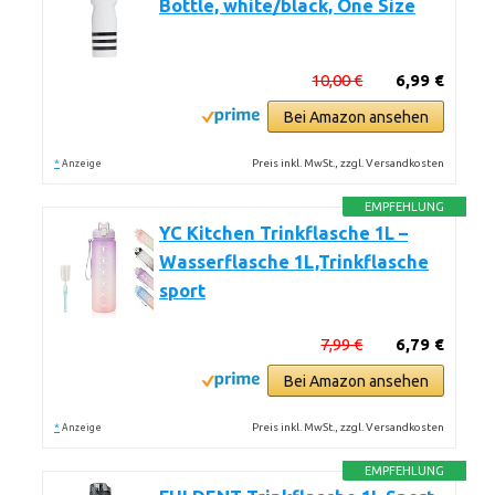
Bottle, white/black, One Size
10,00 €
6,99 €
Bei Amazon ansehen
*
Preis inkl. MwSt., zzgl. Versandkosten
Anzeige
EMPFEHLUNG
YC Kitchen Trinkflasche 1L –
Wasserflasche 1L,Trinkflasche
sport
7,99 €
6,79 €
Bei Amazon ansehen
*
Preis inkl. MwSt., zzgl. Versandkosten
Anzeige
EMPFEHLUNG