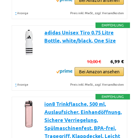
Bei Amazon ansehen
*
Preis inkl. MwSt., zzgl. Versandkosten
Anzeige
EMPFEHLUNG
adidas Unisex Tiro 0.75 Litre
Bottle, white/black, One Size
10,00 €
6,99 €
Bei Amazon ansehen
*
Preis inkl. MwSt., zzgl. Versandkosten
Anzeige
EMPFEHLUNG
ion8 Trinkflasche, 500 ml,
Auslaufsicher, Einhandöffnung,
Sichere Verriegelung,
Spülmaschinenfest, BPA-frei,
Tragegriff, Klappdeckel, Leicht