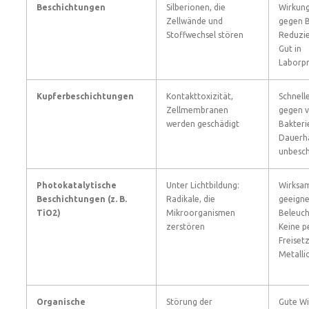
Beschichtungen
Silberionen, die
Wirkun
Zellwände und
gegen B
Stoffwechsel stören
Reduzie
Gut in
Laborp
Kupferbeschichtungen
Kontakttoxizität,
Schnell
Zellmembranen
gegen v
werden geschädigt
Bakteri
Dauerh
unbesch
Photokatalytische
Unter Lichtbildung:
Wirksa
Beschichtungen (z. B.
Radikale, die
geeigne
TiO2)
Mikroorganismen
Beleuch
zerstören
Keine 
Freiset
Metalli
Organische
Störung der
Gute Wi