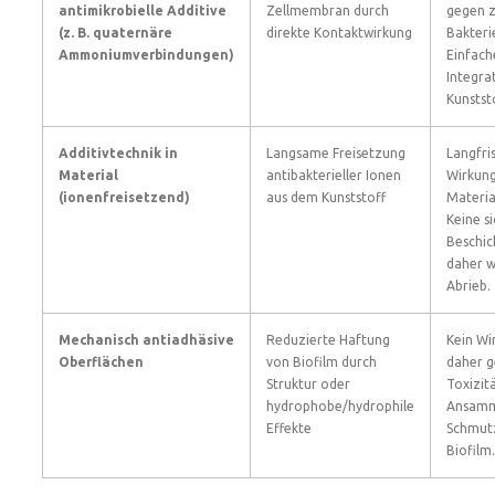
antimikrobielle Additive
Zellmembran durch
gegen z
(z. B. quaternäre
direkte Kontaktwirkung
Bakteri
Ammoniumverbindungen)
Einfach
Integrat
Kunstst
Additivtechnik in
Langsame Freisetzung
Langfri
Material
antibakterieller Ionen
Wirkun
(ionenfreisetzend)
aus dem Kunststoff
Materia
Keine s
Beschic
daher w
Abrieb.
Mechanisch antiadhäsive
Reduzierte Haftung
Kein Wir
Oberflächen
von Biofilm durch
daher g
Struktur oder
Toxizit
hydrophobe/hydrophile
Ansamm
Effekte
Schmut
Biofilm.