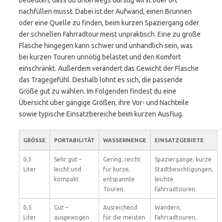
bedeuten, dass du unterwegs durstig wirst oder oft
nachfüllen musst. Dabei ist der Aufwand, einen Brunnen
oder eine Quelle zu finden, beim kurzen Spaziergang oder
der schnellen Fahrradtour meist unpraktisch. Eine zu große
Flasche hingegen kann schwer und unhandlich sein, was
bei kurzen Touren unnötig belastet und den Komfort
einschränkt. Außerdem verändert das Gewicht der Flasche
das Tragegefühl. Deshalb lohnt es sich, die passende
Größe gut zu wählen. Im Folgenden findest du eine
Übersicht über gängige Größen, ihre Vor- und Nachteile
sowie typische Einsatzbereiche beim kurzen Ausflug.
GRÖSSE
PORTABILITÄT
WASSERMENGE
EINSATZGEBIETE
0,3
Sehr gut –
Gering, reicht
Spaziergänge, kurze
Liter
leicht und
für kurze,
Stadtbesichtigungen,
kompakt
entspannte
leichte
Touren
Fahrradtouren
0,5
Gut –
Ausreichend
Wandern,
Liter
ausgewogen
für die meisten
Fahrradtouren,