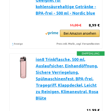
Geeignet für
kohlensäurehaltige Getränke -
BPA-frei - 500 ml - Nordic blue
11,99 €
8,99 €
Bei Amazon ansehen
*
Preis inkl. MwSt., zzgl. Versandkosten
Anzeige
EMPFEHLUNG
ion8 Trinkflasche, 500 ml,
Auslaufsicher, Einhandöffnung,
Sichere Verriegelung,
Spülmaschinenfest, BPA-frei,
Tragegriff, Klappdeckel, Leicht
zu Reinigen, Klimaneutral, Rosa
Blüte
11,99 €