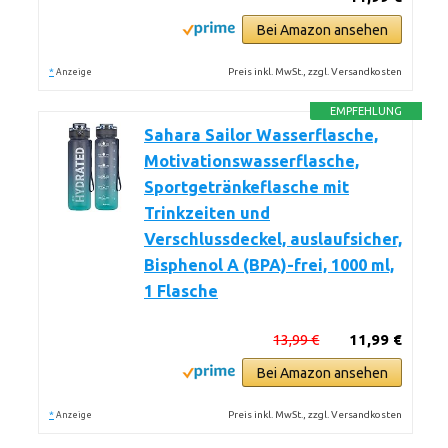
Bei Amazon ansehen
*
Preis inkl. MwSt., zzgl. Versandkosten
Anzeige
EMPFEHLUNG
Sahara Sailor Wasserflasche,
Motivationswasserflasche,
Sportgetränkeflasche mit
Trinkzeiten und
Verschlussdeckel, auslaufsicher,
Bisphenol A (BPA)-frei, 1000 ml,
1 Flasche
13,99 €
11,99 €
Bei Amazon ansehen
*
Preis inkl. MwSt., zzgl. Versandkosten
Anzeige