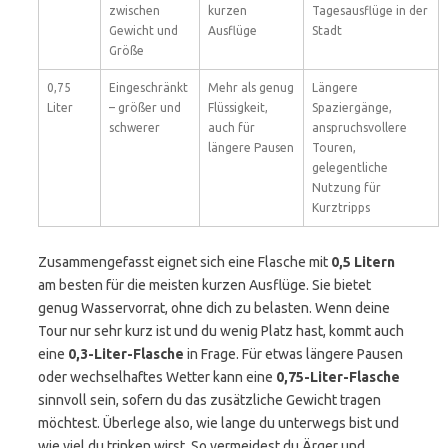
zwischen
kurzen
Tagesausflüge in der
Gewicht und
Ausflüge
Stadt
Größe
0,75
Eingeschränkt
Mehr als genug
Längere
Liter
– größer und
Flüssigkeit,
Spaziergänge,
schwerer
auch für
anspruchsvollere
längere Pausen
Touren,
gelegentliche
Nutzung für
Kurztripps
Zusammengefasst eignet sich eine Flasche mit
0,5 Litern
am besten für die meisten kurzen Ausflüge. Sie bietet
genug Wasservorrat, ohne dich zu belasten. Wenn deine
Tour nur sehr kurz ist und du wenig Platz hast, kommt auch
eine
0,3-Liter-Flasche
in Frage. Für etwas längere Pausen
oder wechselhaftes Wetter kann eine
0,75-Liter-Flasche
sinnvoll sein, sofern du das zusätzliche Gewicht tragen
möchtest. Überlege also, wie lange du unterwegs bist und
wie viel du trinken wirst. So vermeidest du Ärger und