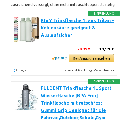
ausreichend versorgt, ohne mehr mitzuschleppen als nötig.
EMPFEHLUNG
KIVY Trinkflasche 1l aus Tritan -
Kohlensäure geeignet &
Auslaufsicher
28,99 €
19,99 €
Bei Amazon ansehen
*
Preis inkl. MwSt., zzgl. Versandkosten
Anzeige
EMPFEHLUNG
FULDENT Trinkflasche 1L Sport
Wasserflasche [BPA Frei]
Trinkflasche mit rutschfest
Gummi Grip Geeignet für Die
Fahrrad,Outdoor,Schule,Gym