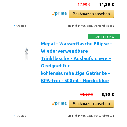
17,99 €
11,39 €
Bei Amazon ansehen
*
Preis inkl. MwSt., zzgl. Versandkosten
Anzeige
EMPFEHLUNG
Mepal - Wasserflasche Ellipse -
Wiederverwendbare
Trinkflasche - Auslaufsichere -
Geeignet für
kohlensäurehaltige Getränke -
BPA-frei - 500 ml - Nordic blue
11,99 €
8,99 €
Bei Amazon ansehen
*
Preis inkl. MwSt., zzgl. Versandkosten
Anzeige