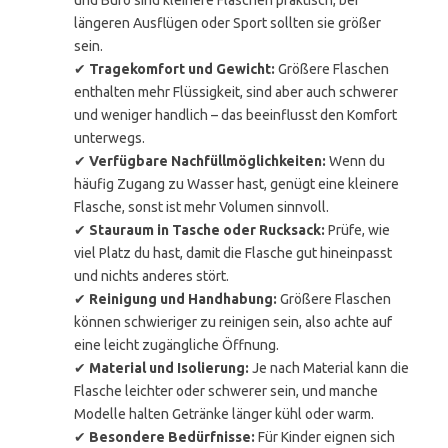
und Büro sind kleinere Flaschen praktisch, bei
längeren Ausflügen oder Sport sollten sie größer
sein.
✔
Tragekomfort und Gewicht:
Größere Flaschen
enthalten mehr Flüssigkeit, sind aber auch schwerer
und weniger handlich – das beeinflusst den Komfort
unterwegs.
✔
Verfügbare Nachfüllmöglichkeiten:
Wenn du
häufig Zugang zu Wasser hast, genügt eine kleinere
Flasche, sonst ist mehr Volumen sinnvoll.
✔
Stauraum in Tasche oder Rucksack:
Prüfe, wie
viel Platz du hast, damit die Flasche gut hineinpasst
und nichts anderes stört.
✔
Reinigung und Handhabung:
Größere Flaschen
können schwieriger zu reinigen sein, also achte auf
eine leicht zugängliche Öffnung.
✔
Material und Isolierung:
Je nach Material kann die
Flasche leichter oder schwerer sein, und manche
Modelle halten Getränke länger kühl oder warm.
✔
Besondere Bedürfnisse:
Für Kinder eignen sich