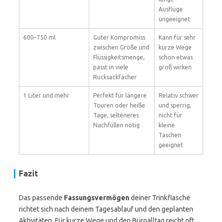
Ausflüge
ungeeignet
600–750 ml
Guter Kompromiss
Kann für sehr
zwischen Größe und
kurze Wege
Flüssigkeitsmenge,
schon etwas
passt in viele
groß wirken
Rucksackfächer
1 Liter und mehr
Perfekt für längere
Relativ schwer
Touren oder heiße
und sperrig,
Tage, selteneres
nicht für
Nachfüllen nötig
kleine
Taschen
geeignet
Fazit
Das passende
Fassungsvermögen
deiner Trinkflasche
richtet sich nach deinem Tagesablauf und den geplanten
Aktivitäten. Für kurze Wege und den Büroalltag reicht oft