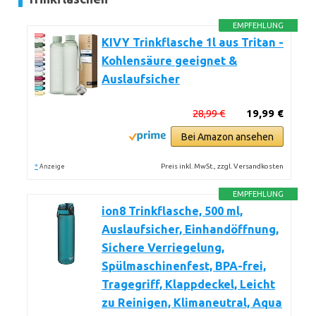
EMPFEHLUNG
KIVY Trinkflasche 1l aus Tritan -
Kohlensäure geeignet &
Auslaufsicher
28,99 €
19,99 €
Bei Amazon ansehen
*
Preis inkl. MwSt., zzgl. Versandkosten
Anzeige
EMPFEHLUNG
ion8 Trinkflasche, 500 ml,
Auslaufsicher, Einhandöffnung,
Sichere Verriegelung,
Spülmaschinenfest, BPA-frei,
Tragegriff, Klappdeckel, Leicht
zu Reinigen, Klimaneutral, Aqua