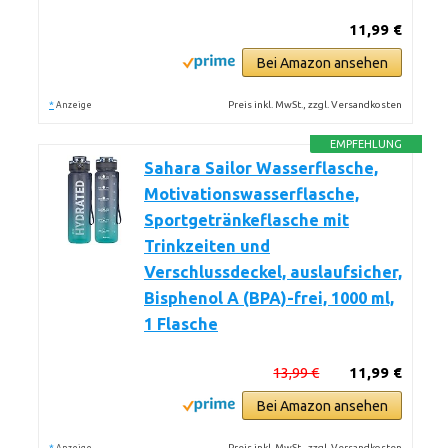
11,99 €
Bei Amazon ansehen
*
Preis inkl. MwSt., zzgl. Versandkosten
Anzeige
EMPFEHLUNG
Sahara Sailor Wasserflasche,
Motivationswasserflasche,
Sportgetränkeflasche mit
Trinkzeiten und
Verschlussdeckel, auslaufsicher,
Bisphenol A (BPA)-frei, 1000 ml,
1 Flasche
13,99 €
11,99 €
Bei Amazon ansehen
*
Preis inkl. MwSt., zzgl. Versandkosten