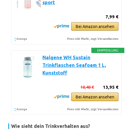
sport
7,99 €
Bei Amazon ansehen
*
Preis inkl. MwSt., zzgl. Versandkosten
Anzeige
EMPFEHLUNG
Nalgene WH Sustain
Trinkflaschen Seafoam 1 L,
Kunststoff
18,48 €
13,95 €
Bei Amazon ansehen
*
Preis inkl. MwSt., zzgl. Versandkosten
Anzeige
Wie sieht dein Trinkverhalten aus?