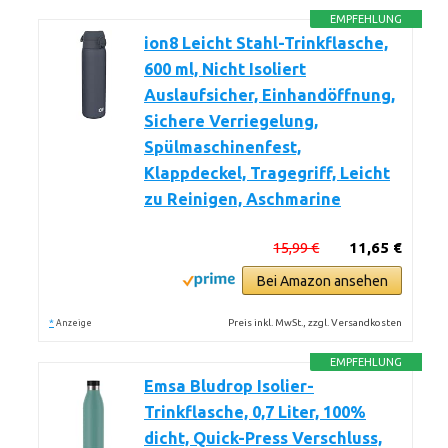
EMPFEHLUNG
ion8 Leicht Stahl-Trinkflasche,
600 ml, Nicht Isoliert
Auslaufsicher, Einhandöffnung,
Sichere Verriegelung,
Spülmaschinenfest,
Klappdeckel, Tragegriff, Leicht
zu Reinigen, Aschmarine
15,99 €
11,65 €
Bei Amazon ansehen
*
Preis inkl. MwSt., zzgl. Versandkosten
Anzeige
EMPFEHLUNG
Emsa Bludrop Isolier-
Trinkflasche, 0,7 Liter, 100%
dicht, Quick-Press Verschluss,