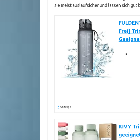
sie meist auslaufsicher und lassen sich gut 
FULDENT
Frei] Tr
Geeignet
*
Anzeige
KIVY Tri
geeignet