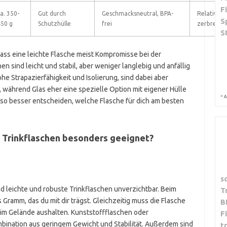
F
a. 350-
Gut durch
Geschmacksneutral, BPA-
Relativ sc
S
50 g
Schutzhülle
frei
zerbrechli
S
ss eine leichte Flasche meist Kompromisse bei der
n sind leicht und stabil, aber weniger langlebig und anfällig
ohe Strapazierfähigkeit und Isolierung, sind dabei aber
, während Glas eher eine spezielle Option mit eigener Hülle
*
A
 so besser entscheiden, welche Flasche für dich am besten
e Trinkflaschen besonders geeignet?
s
sind leichte und robuste Trinkflaschen unverzichtbar. Beim
T
Gramm, das du mit dir trägst. Gleichzeitig muss die Flasche
B
m Gelände aushalten. Kunststoffflaschen oder
F
bination aus geringem Gewicht und Stabilität. Außerdem sind
t