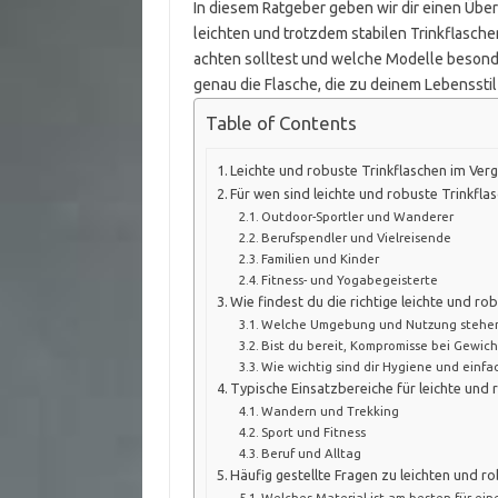
In diesem Ratgeber geben wir dir einen Über
leichten und trotzdem stabilen Trinkflasch
achten solltest und welche Modelle besonde
genau die Flasche, die zu deinem Lebensstil
Table of Contents
Leichte und robuste Trinkflaschen im Verg
Für wen sind leichte und robuste Trinkfl
Outdoor-Sportler und Wanderer
Berufspendler und Vielreisende
Familien und Kinder
Fitness- und Yogabegeisterte
Wie findest du die richtige leichte und ro
Welche Umgebung und Nutzung stehen b
Bist du bereit, Kompromisse bei Gewic
Wie wichtig sind dir Hygiene und einfa
Typische Einsatzbereiche für leichte und 
Wandern und Trekking
Sport und Fitness
Beruf und Alltag
Häufig gestellte Fragen zu leichten und r
Welches Material ist am besten für ein