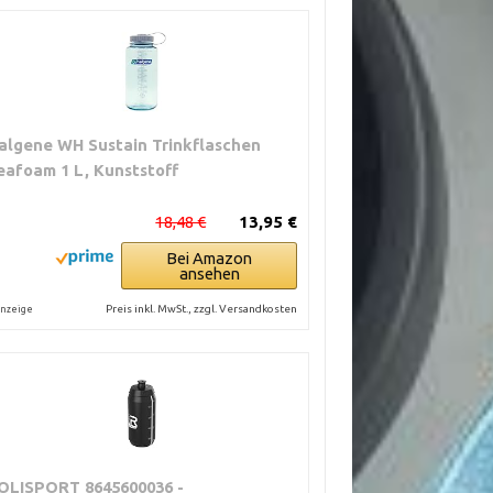
algene WH Sustain Trinkflaschen
eafoam 1 L, Kunststoff
18,48 €
13,95 €
Bei Amazon
ansehen
Preis inkl. MwSt., zzgl. Versandkosten
nzeige
OLISPORT 8645600036 -