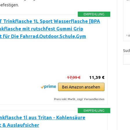
befestigen.
EMPFEHLUNG
 Trinkflasche 1L Sport Wasserflasche [BPA
inkflasche mit rutschfest Gummi Grip
 für Die Fahrrad,Outdoor,Schule,Gym
*
A
Suc
17,99 €
11,39 €
Bei Amazon ansehen
Preis inkl. MwSt., zzgl. Versandkosten
EMPFEHLUNG
nkflasche 1l aus Tritan - Kohlensäure
 & Auslaufsicher