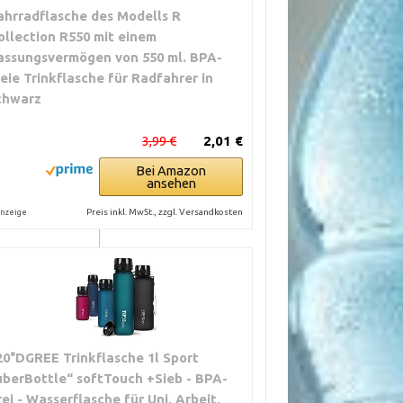
ahrradflasche des Modells R
ollection R550 mit einem
assungsvermögen von 550 ml. BPA-
reie Trinkflasche für Radfahrer in
chwarz
3,99 €
2,01 €
E
Bei Amazon
ansehen
che annehmen,
Preis inkl. MwSt., zzgl. Versandkosten
nzeige
chtbar
r, kann bei
erbeulen
ierend, kann
20°DGREE Trinkflasche 1l Sport
twickeln
uberBottle“ softTouch +Sieb - BPA-
rei - Wasserflasche für Uni, Arbeit,