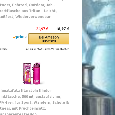
itness, Fahrrad, Outdoor, Job -
hwer, dennoch
portflasche aus Tritan - Leicht,
ch ohne Hülle
toßfest, Wiederverwendbar
24,97 €
18,97 €
Bei Amazon
ansehen
Preis inkl. MwSt., zzgl. Versandkosten
nzeige
chmatzfatz Klarstein Kinder-
rinkflasche, 500 ml, auslaufsicher,
PA-frei, für Sport, Wandern, Schule &
itness, mit Fruchteinsatz,
ransparentes Design