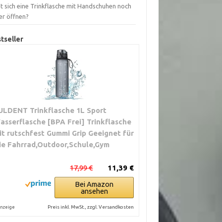
t sich eine Trinkflasche mit Handschuhen noch
er öffnen?
tseller
ULDENT Trinkflasche 1L Sport
asserflasche [BPA Frei] Trinkflasche
it rutschfest Gummi Grip Geeignet für
ie Fahrrad,Outdoor,Schule,Gym
17,99 €
11,39 €
Bei Amazon
ansehen
Preis inkl. MwSt., zzgl. Versandkosten
nzeige