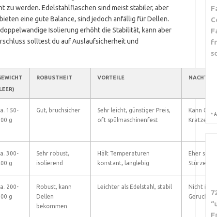
t zu werden. Edelstahlflaschen sind meist stabiler, aber
F
eten eine gute Balance, sind jedoch anfällig für Dellen.
C
doppelwandige Isolierung erhöht die Stabilität, kann aber
F
schluss solltest du auf Auslaufsicherheit und
f
s
GEWICHT
ROBUSTHEIT
VORTEILE
NACHTEIL
LEER)
a. 150-
Gut, bruchsicher
Sehr leicht, günstiger Preis,
Kann Gerü
*
A
00 g
oft spülmaschinenfest
Kratzer si
a. 300-
Sehr robust,
Hält Temperaturen
Eher schwe
00 g
isolierend
konstant, langlebig
Stürzen v
a. 200-
Robust, kann
Leichter als Edelstahl, stabil
Nicht isol
7
00 g
Dellen
Geruch en
“
bekommen
F