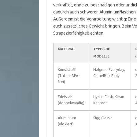
verkraftet, ohne zu beschädigen oder undich
dadurch auch schwerer. Aluminiumflaschen bi
Außerdem ist die Verarbeitung wichtig: Eine 
auch zusätzliches Gewicht bringen. Beim Ver
Strapazierfähigkeit achten.
MATERIAL
TYPISCHE
MODELLE
(
Kunststoff
Nalgene Everyday,
c
(Tritan, BPA-
CamelBak Eddy
2
frei)
Edelstahl
Hydro Flask, Klean
c
(doppelwandig)
Kanteen
4
Aluminium
Sigg Classic
c
(eloxiert)
3