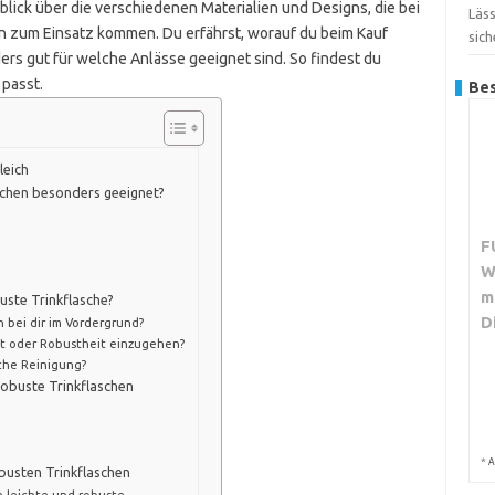
blick über die verschiedenen Materialien und Designs, die bei
Läss
en zum Einsatz kommen. Du erfährst, worauf du beim Kauf
sich
rs gut für welche Anlässe geeignet sind. So findest du
 passt.
Bes
leich
aschen besonders geeignet?
F
W
m
buste Trinkflasche?
D
ei dir im Vordergrund?
ht oder Robustheit einzugehen?
che Reinigung?
robuste Trinkflaschen
*
A
obusten Trinkflaschen
e leichte und robuste