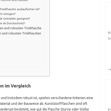
rinkflasche auslaufsicher ist?
ch reinigen?
iße Getränke geeignet?
he im Durchschnitt?
ten und robusten Trinkflasche
N
n und robusten Trinkflaschen
S
*
A
en im Vergleich
 und trotzdem robust ist, spielen verschiedene Kriterien eine
Material und der Bauweise ab. Kunststoffflaschen sind oft
 wiederum bestimmt, wie gut die Flasche Stürze oder Stöße
P