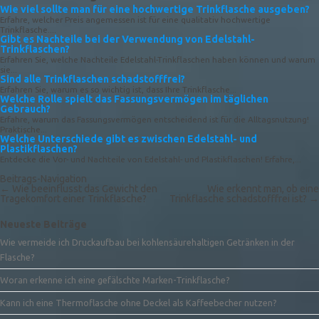
Wie viel sollte man für eine hochwertige Trinkflasche ausgeben?
Erfahre, welcher Preis angemessen ist für eine qualitativ hochwertige
Trinkflasche....
Gibt es Nachteile bei der Verwendung von Edelstahl-
Trinkflaschen?
Erfahren Sie, welche Nachteile Edelstahl-Trinkflaschen haben können und warum
sie...
Sind alle Trinkflaschen schadstofffrei?
Erfahren Sie, warum es so wichtig ist, dass Ihre Trinkflasche...
Welche Rolle spielt das Fassungsvermögen im täglichen
Gebrauch?
Erfahre, warum das Fassungsvermögen entscheidend ist für die Alltagsnutzung!
Praktische...
Welche Unterschiede gibt es zwischen Edelstahl- und
Plastikflaschen?
Entdecke die Vor- und Nachteile von Edelstahl- und Plastikflaschen! Erfahre,...
Beitrags-Navigation
←
Wie beeinflusst das Gewicht den
Wie erkennt man, ob eine
Tragekomfort einer Trinkflasche?
Trinkflasche schadstofffrei ist?
→
Neueste Beiträge
Wie vermeide ich Druckaufbau bei kohlensäurehaltigen Getränken in der
Flasche?
Woran erkenne ich eine gefälschte Marken-Trinkflasche?
Kann ich eine Thermoflasche ohne Deckel als Kaffeebecher nutzen?