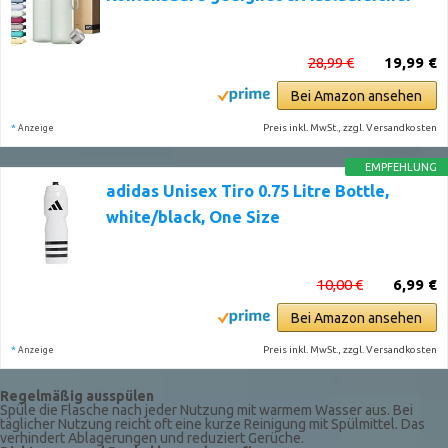
28,99 €
19,99 €
Bei Amazon ansehen
*
Preis inkl. MwSt., zzgl. Versandkosten
Anzeige
EMPFEHLUNG
adidas Unisex Tiro 0.75 Litre Bottle,
white/black, One Size
10,00 €
6,99 €
Bei Amazon ansehen
*
Preis inkl. MwSt., zzgl. Versandkosten
Anzeige
Regelmäßig ausspülen
Spüle die Flasche nach jeder Nutzung mit warmem Wasser aus. Bei
täglicher Nutzung reicht oft eine kurze Reinigung mit Spülmittel. Das
verhindert Ablagerungen und reduziert Gerüche.