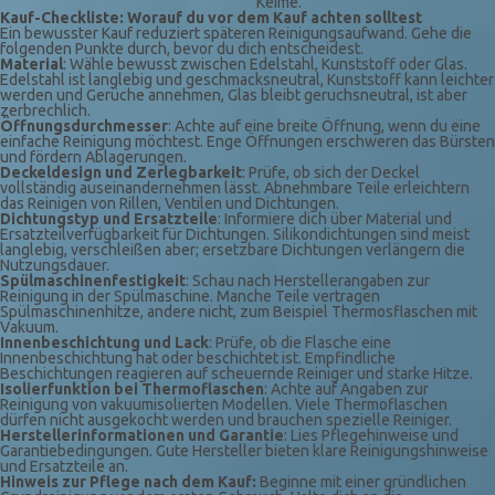
Keime.
Kauf-Checkliste: Worauf du vor dem Kauf achten solltest
Ein bewusster Kauf reduziert späteren Reinigungsaufwand. Gehe die
folgenden Punkte durch, bevor du dich entscheidest.
Material
: Wähle bewusst zwischen Edelstahl, Kunststoff oder Glas.
Edelstahl ist langlebig und geschmacksneutral, Kunststoff kann leichter
werden und Gerüche annehmen, Glas bleibt geruchsneutral, ist aber
zerbrechlich.
Öffnungsdurchmesser
: Achte auf eine breite Öffnung, wenn du eine
einfache Reinigung möchtest. Enge Öffnungen erschweren das Bürsten
und fördern Ablagerungen.
Deckeldesign und Zerlegbarkeit
: Prüfe, ob sich der Deckel
vollständig auseinandernehmen lässt. Abnehmbare Teile erleichtern
das Reinigen von Rillen, Ventilen und Dichtungen.
Dichtungstyp und Ersatzteile
: Informiere dich über Material und
Ersatzteilverfügbarkeit für Dichtungen. Silikondichtungen sind meist
langlebig, verschleißen aber; ersetzbare Dichtungen verlängern die
Nutzungsdauer.
Spülmaschinenfestigkeit
: Schau nach Herstellerangaben zur
Reinigung in der Spülmaschine. Manche Teile vertragen
Spülmaschinenhitze, andere nicht, zum Beispiel Thermosflaschen mit
Vakuum.
Innenbeschichtung und Lack
: Prüfe, ob die Flasche eine
Innenbeschichtung hat oder beschichtet ist. Empfindliche
Beschichtungen reagieren auf scheuernde Reiniger und starke Hitze.
Isolierfunktion bei Thermoflaschen
: Achte auf Angaben zur
Reinigung von vakuumisolierten Modellen. Viele Thermoflaschen
dürfen nicht ausgekocht werden und brauchen spezielle Reiniger.
Herstellerinformationen und Garantie
: Lies Pflegehinweise und
Garantiebedingungen. Gute Hersteller bieten klare Reinigungshinweise
und Ersatzteile an.
Hinweis zur Pflege nach dem Kauf:
Beginne mit einer gründlichen