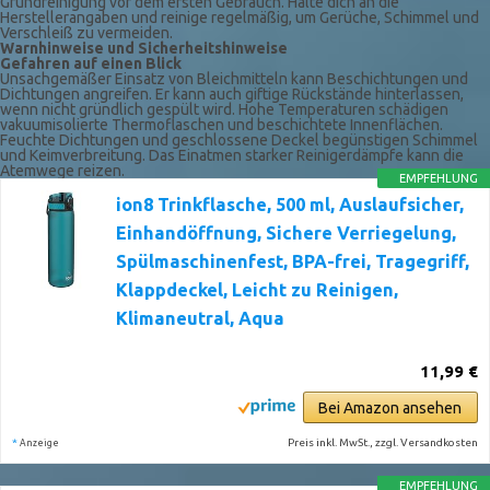
Grundreinigung vor dem ersten Gebrauch. Halte dich an die
Herstellerangaben und reinige regelmäßig, um Gerüche, Schimmel und
Verschleiß zu vermeiden.
Warnhinweise und Sicherheitshinweise
Gefahren auf einen Blick
Unsachgemäßer Einsatz von Bleichmitteln kann Beschichtungen und
Dichtungen angreifen. Er kann auch giftige Rückstände hinterlassen,
wenn nicht gründlich gespült wird. Hohe Temperaturen schädigen
vakuumisolierte Thermoflaschen und beschichtete Innenflächen.
Feuchte Dichtungen und geschlossene Deckel begünstigen Schimmel
und Keimverbreitung. Das Einatmen starker Reinigerdämpfe kann die
Atemwege reizen.
EMPFEHLUNG
ion8 Trinkflasche, 500 ml, Auslaufsicher,
Einhandöffnung, Sichere Verriegelung,
Spülmaschinenfest, BPA-frei, Tragegriff,
Klappdeckel, Leicht zu Reinigen,
Klimaneutral, Aqua
11,99 €
Bei Amazon ansehen
*
Preis inkl. MwSt., zzgl. Versandkosten
Anzeige
EMPFEHLUNG