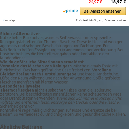
24,97 €
18,97 €
Bei Amazon ansehen
*
Preis inkl. MwSt., zzgl. Versandkosten
Anzeige
Sichere Alternativen
Nutze lieber Backpulver, warmes Seifenwasser oder spezielle
Reinigungstabletten für Thermosflaschen. Diese Mittel sind weniger
aggressiv und schonen Beschichtungen und Dichtungen. Für
Kalkflecken helfen Essiglösungen in angemessener Verdünnung. Bei
Unsicherheit lies die Herstellerangaben oder kontaktiere den
Kundendienst.
Wie du gefährliche Situationen vermeidest
Vermeide das Mischen von Reinigern
. Mische niemals Essig mit
Bleichmittel. Das kann gefährliche Gase freisetzen.
Verdünne
Bleichmittel nur nach Herstellerangabe
und trage Handschuhe.
Lüfte den Raum während und nach der Anwendung. Spüle gefolgte
Flaschen mehrfach mit klarem Wasser.
Besondere Hinweise
Thermosflaschen nicht auskochen
. Hitze kann die Isolierung
zerstören. Bei beschichteten Innenflächen keine scheuernden Pads
oder Drahtbürsten verwenden.
Wenn sich Schimmel in Ritzen nicht
vollständig entfernen lässt, entsorge den Deckel oder die Flasche.
Sicherheit geht vor.
Kontrolliere regelmäßig Dichtungen auf Risse und ersetze sie bei
Bedarf. So vermeidest du Undichtigkeiten und gesundheitliche Risiken.
Ähnliche Beiträge: