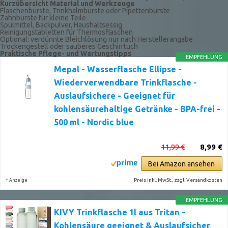
Kurzübersicht Material und Werkzeuge
Flaschenbürste, Trinkhalmbürste oder Pipettenbürste
Zahnbürste für kleine Teile
Spülmittel, Backpulver, Haushaltsessig
Reinigungstabletten für Thermosflaschen
Optional: verdünnte Bleichlösung nur nach Herstellerangabe
Trockengestell oder sauberes Geschirrtuch
Praktische Pflege- und Wartungstipps
EMPFEHLUNG
Mepal - Wasserflasche Ellipse -
Wiederverwendbare Trinkflasche -
Auslaufsichere - Geeignet für
kohlensäurehaltige Getränke - BPA-frei -
500 ml - Nordic blue
11,99 €
8,99 €
Bei Amazon ansehen
*
Preis inkl. MwSt., zzgl. Versandkosten
Anzeige
EMPFEHLUNG
KIVY Trinkflasche 1l aus Tritan -
Kohlensäure geeignet & Auslaufsicher