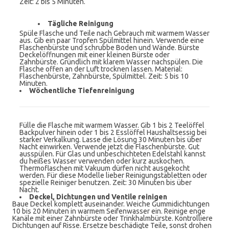
Zeit: 2 bis 5 Minuten.
Tägliche Reinigung
Spüle Flasche und Teile nach Gebrauch mit warmem Wasser
aus. Gib ein paar Tropfen Spülmittel hinein. Verwende eine
Flaschenbürste und schrubbe Boden und Wände. Bürste
Deckelöffnungen mit einer kleinen Bürste oder
Zahnbürste. Gründlich mit klarem Wasser nachspülen. Die
Flasche offen an der Luft trocknen lassen. Material:
Flaschenbürste, Zahnbürste, Spülmittel. Zeit: 5 bis 10
Minuten.
Wöchentliche Tiefenreinigung
Fülle die Flasche mit warmem Wasser. Gib 1 bis 2 Teelöffel
Backpulver hinein oder 1 bis 2 Esslöffel Haushaltsessig bei
starker Verkalkung. Lasse die Lösung 30 Minuten bis über
Nacht einwirken. Verwende jetzt die Flaschenbürste. Gut
ausspülen. Für Glas und unbeschichteten Edelstahl kannst
du heißes Wasser verwenden oder kurz auskochen.
Thermoflaschen mit Vakuum dürfen nicht ausgekocht
werden. Für diese Modelle lieber Reinigungstabletten oder
spezielle Reiniger benutzen. Zeit: 30 Minuten bis über
Nacht.
Deckel, Dichtungen und Ventile reinigen
Baue Deckel komplett auseinander. Weiche Gummidichtungen
10 bis 20 Minuten in warmem Seifenwasser ein. Reinige enge
Kanäle mit einer Zahnbürste oder Trinkhalmbürste. Kontrolliere
Dichtungen auf Risse. Ersetze beschädigte Teile, sonst drohen