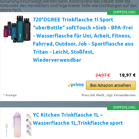
Isolierung beschädigt werden kann. Kontrolliere das Etikett oder die
Webseite des Herstellers und lege kleine Teile wie Dichtungen auf das
obere Fach.
EMPFEHLUNG
720°DGREE Trinkflasche 1l Sport
“uberBottle“ softTouch +Sieb - BPA-Frei
- Wasserflasche für Uni, Arbeit, Fitness,
Fahrrad, Outdoor, Job - Sportflasche aus
Tritan - Leicht, Stoßfest,
Wiederverwendbar
24,97 €
18,97 €
Bei Amazon ansehen
*
Preis inkl. MwSt., zzgl. Versandkosten
Anzeige
EMPFEHLUNG
YC Kitchen Trinkflasche 1L –
Wasserflasche 1L,Trinkflasche sport