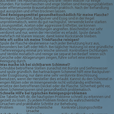
aus einem Teil Haushaltsessig und drei Teilen Wasser für einige
Stunden. Für Isolierflaschen und enge Stellen sind Reinigungstabletten
oder efferveszente Brausetabletten praktisch. Nach der Behandlung
gut ausspülen und offen trocknen lassen.
Sind Reinigungsmittel gesundheitsschädlich für meine Flasche?
Normales Spülmittel, Backpulver und Essig sind in der Regel
unproblematisch, wenn du gut nachspülst. Verwende keine starken
Lösungsmittel, Aceton oder aggressive Entfetter, sie können
Beschichtungen und Dichtungen angreifen. Bleichmittel nur sehr
verdünnt und nur, wenn der Hersteller es erlaubt. Spüle danach
mehrfach mit klarem Wasser, damit keine Rückstände bleiben.
Wie oft sollte ich meine Trinkflasche reinigen?
Spüle die Flasche idealerweise nach jeder Benutzung kurz aus,
besonders bei Saft oder Milch. Bei täglicher Nutzung ist eine gründliche
Tiefenreinigung einmal pro Woche sinnvoll. Kontrolliere Dichtungen
und Ventile monatlich und reinige sie separat bei Bedarf. Wenn sich
Gerüche oder Ablagerungen zeigen, führe sofort eine intensive
Reinigung durch.
Was mache ich bei sichtbarem Schimmel?
Schrubbe betroffene Stellen zunächst mit Bürste und Seifenwasser
und spüle gründlich. Bei hartnäckigem Schimmel hilft eine Backpulver-
oder Essiglösung; nur dann eine sehr verdünnte Bleichlösung
benutzen, wenn der Hersteller dies erlaubt. Kannst du den Schimmel in
engen Ritzen oder im Innengewinde nicht vollständig entfernen,
ersetze den betroffenen Deckel oder die Flasche. Sicherheit geht vor,
denn Schimmelsporen sind gesundheitlich problematisch.
Schnelle Hilfe bei typischen Reinigungsproblemen
Die Tabelle hilft dir, die häufigsten Probleme schnell zu erkennen und
gezielt zu lösen. Zu jedem Problem findest du wahrscheinliche
Ursachen und praktikable Schritte zur Behebung.
Problem
Wahrscheinliche
Konkrete Lösungsschritte
Ursache