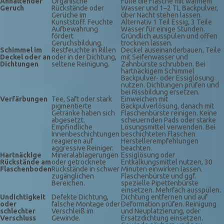
Anhaltender
Organische
Fülle die Flasche mit warmem
Geruch
Rückstände oder
Wasser und 1–2 TL Backpulver,
Gerüche im
über Nacht stehen lassen.
Kunststoff. Feuchte
Alternativ 1 Teil Essig, 3 Teile
Aufbewahrung
Wasser für einige Stunden.
fördert
Gründlich ausspülen und offen
Geruchsbildung.
trocknen lassen.
Schimmel im
Restfeuchte in Rillen
Deckel auseinanderbauen, Teile
Deckel oder an
oder in der Dichtung,
mit Seifenwasser und
Dichtungen
seltene Reinigung.
Zahnbürste schrubben. Bei
hartnäckigem Schimmel
Backpulver- oder Essiglösung
nutzen. Dichtungen prüfen und
bei Rissbildung ersetzen.
Verfärbungen
Tee, Saft oder stark
Einweichen mit
pigmentierte
Backpulverlösung, danach mit
Getränke haben sich
Flaschenbürste reinigen. Keine
abgesetzt.
scheuernden Pads oder starke
Empfindliche
Lösungsmittel verwenden. Bei
Innenbeschichtungen
beschichteten Flaschen
reagieren auf
Herstellerempfehlungen
aggressive Reiniger.
beachten.
Hartnäckige
Mineralablagerungen
Essiglösung oder
Rückstände am
oder getrocknete
Entkalkungsmittel nutzen, 30
Flaschenboden
Rückstände in schwer
Minuten einwirken lassen.
zugänglichen
Flaschenbürste und ggf.
Bereichen.
spezielle Pipettenbürste
einsetzen. Mehrfach ausspülen.
Undichtigkeit
Defekte Dichtung,
Dichtung entfernen und auf
oder
falsche Montage oder
Deformation prüfen. Reinigung
schlechter
Verschleiß im
und Neuplatzierung, oder
Verschluss
Gewinde.
Ersatzdichtung einsetzen.