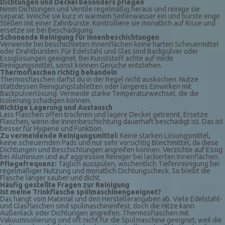
Dichtungen und Deckel besonders pflegen
Nimm Dichtungen und Ventile regelmäßig heraus und reinige sie
separat. Weiche sie kurz in warmem Seifenwasser ein und bürste enge
Stellen mit einer Zahnbürste. Kontrolliere sie monatlich auf Risse und
ersetze sie bei Beschädigung.
Schonende Reinigung für Innenbeschichtungen
Verwende bei beschichteten Innenflächen keine harten Scheuermittel
oder Drahtbürsten. Für Edelstahl und Glas sind Backpulver oder
Essiglösungen geeignet. Bei Kunststoff achte auf milde
Reinigungsmittel, sonst können Gerüche entstehen.
Thermoflaschen richtig behandeln
Thermosflaschen darfst du in der Regel nicht auskochen. Nutze
stattdessen Reinigungstabletten oder längeres Einwirken mit
Backpulverlösung. Vermeide starke Temperaturwechsel, die die
Isolierung schädigen können.
Richtige Lagerung und Austausch
Lass Flaschen offen trocknen und lagere Deckel getrennt. Ersetze
Flaschen, wenn die Innenbeschichtung dauerhaft beschädigt ist. Das ist
besser für Hygiene und Funktion.
Zu vermeidende Reinigungsmittel:
Keine starken Lösungsmittel,
keine scheuernden Pads und nur sehr vorsichtig Bleichmittel, da diese
Dichtungen und Beschichtungen angreifen können. Verzichte auf Essig
bei Aluminium und auf aggressive Reiniger bei lackierten Innenflächen.
Pflegefrequenz:
Täglich ausspülen, wöchentlich Tiefenreinigung bei
regelmäßiger Nutzung und monatlich Dichtungscheck. So bleibt die
Flasche länger sauber und dicht.
Häufig gestellte Fragen zur Reinigung
Ist meine Trinkflasche spülmaschinengeeignet?
Das hängt vom Material und den Herstellerangaben ab. Viele Edelstahl-
und Glasflaschen sind spülmaschinenfest, doch die Hitze kann
Außenlack oder Dichtungen angreifen. Thermosflaschen mit
Vakuumisolierung sind oft nicht für die Spülmaschine geeignet, weil die