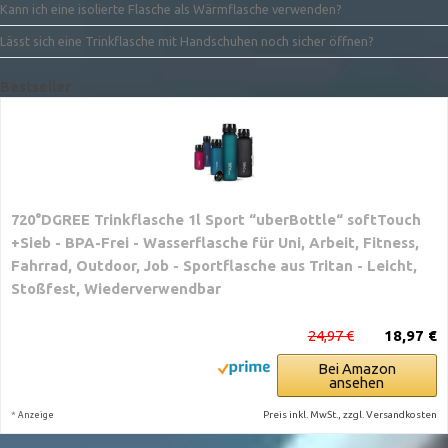
Kann ich eine isolierte Flasche als Wärmflasche verwenden?
Lässt sich eine Trinkflasche mit Handschuhen noch sicher öffnen?
Bestseller
720°DGREE Trinkflasche 1l Sport “uberBottle“ softTouch
+Sieb - BPA-Frei - Wasserflasche für Uni, Arbeit, Fitness,
Fahrrad, Outdoor, Job - Sportflasche aus Tritan - Leicht,
Stoßfest, Wiederverwendbar
24,97 €
18,97 €
Bei Amazon
ansehen
*
Preis inkl. MwSt., zzgl. Versandkosten
Anzeige