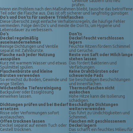
Gewinde säubern und neu
prüfen.
Wenn ein Problem nach den Maßnahmen bleibt, tausche das betroffene
Teil oder die Flasche aus. Das ist oft sicherer und langfristig günstiger.
Do’s und Don’ts für saubere Trinkflaschen
Diese Übersicht zeigt einfache Verhaltensregeln, die häufige Fehler
vermeiden. Folge den Do’s und meide die Don’ts, um Hygiene und
Lebensdauer zu verbessern.
Do’s
Don’ts
Deckel regelmäßig
Deckel feucht verschlossen
auseinandernehmen
lagern
Reinige Dichtungen und Ventile
Feuchte Ritzen fördern Schimmel
separat mit Zahnbürste.
und Gerüche.
Flasche nach jeder Nutzung
Reste von Saft oder Milch lange
ausspülen
stehen lassen
Kurz mit warmem Wasser und etwas
Das fördert Bakterien und
Spülmittel spülen.
Verfärbungen.
Flaschenbürste und kleine
Keine Drahtbürsten oder
Bürsten verwenden
scheuernde Pads
So erreichst du Boden, Gewinde und
Sie beschädigen Beschichtungen
enge Stellen.
und Innenflächen.
Wöchentliche Tiefenreinigung
Thermosflaschen nicht
Backpulver oder Essiglösung
auskochen
einwirken lassen.
Hohe Hitze kann die Isolierung
schädigen.
Dichtungen prüfen und bei Bedarf
Beschädigte Dichtungen
ersetzen
weiterverwenden
Risse oder Verformungen sofort
Das führt zu Undichtigkeiten und
austauschen.
Schimmel.
Offen trocknen lassen
Flaschen mit geschlossenem
Deckel separat auf einem Tuch oder
Deckel lagern
Gestell trocknen.
Das schafft ein feuchtes Milieu für