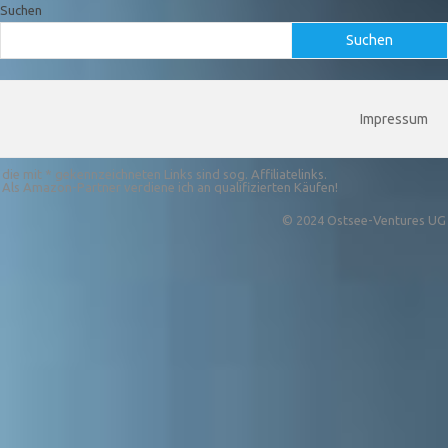
Suchen
Suchen
Impressum
die mit * gekennzeichneten Links sind sog. Affiliatelinks.
Als Amazon-Partner verdiene ich an qualifizierten Käufen!
© 2024 Ostsee-Ventures UG