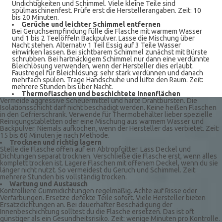
Undichtigkeiten und Schimmel. Viele kleine Teile sind
spülmaschinenfest. Prüfe erst die Herstellerangaben. Zeit: 10
bis 20 Minuten.
Gerüche und leichter Schimmel entfernen
Bei Geruchsempfindung fülle die Flasche mit warmem Wasser
und 1 bis 2 Teelöffeln Backpulver. Lasse die Mischung über
Nacht stehen. Alternativ 1 Teil Essig auf 3 Teile Wasser
einwirken lassen. Bei sichtbarem Schimmel zunächst mit Bürste
schrubben. Bei hartnäckigem Schimmel nur dann eine verdünnte
Bleichlösung verwenden, wenn der Hersteller dies erlaubt.
Faustregel für Bleichlösung: sehr stark verdünnen und danach
mehrfach spülen. Trage Handschuhe und lüfte den Raum. Zeit:
mehrere Stunden bis über Nacht.
Thermoflaschen und beschichtete Innenflächen
Vermeide aggressive Scheuermittel und harte Drahtbürsten. Die
Isolationsschicht darf nicht beschädigt werden. Keine heißen Flaschen
in den Gefrierschrank. Verwende für Thermobehälter lieber spezielle
Reinigungstabletten oder eine Mischung aus warmem Wasser und
Backpulver. Niemals aufkochen, wenn der Hersteller das verbietet. Zeit:
15 bis 60 Minuten je nach Methode.
Trocknen und richtig lagern
Stelle die Flasche offen auf ein Abtropfgitter. Lass Deckel und
Dichtungen separat trocknen. Verschließe die Flasche erst, wenn alles
komplett trocken ist. Lagere Flaschen mit offenem Deckel, wenn du sie
länger nicht nutzt. So vermeidest du Geruch und Schimmel. Zeit:
mehrere Stunden bis vollständig trocken.
Wartung und Austausch
Kontrolliere Gummidichtungen regelmäßig. Achte auf Risse oder
Verfärbungen. Ersetze defekte Teile sofort. Viele Hersteller bieten
Ersatzdichtungen an. Bei dauerhafter Beschädigung der
Innenbeschichtung solltest du die Flasche ersetzen. Das ist oft
günstiger als ein Gesundheitsrisiko. Zeit: wenige Minuten pro Kontrolle.