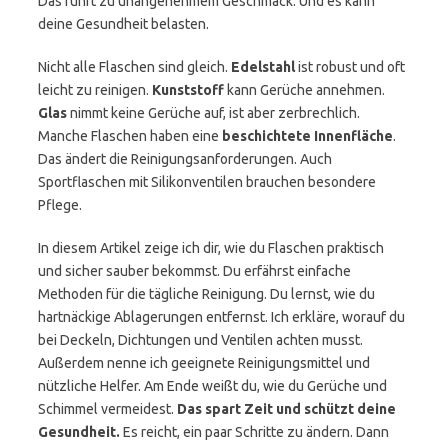
Das führt zu unangenehmem Geschmack. Und es kann
deine Gesundheit belasten.
Nicht alle Flaschen sind gleich.
Edelstahl
ist robust und oft
leicht zu reinigen.
Kunststoff
kann Gerüche annehmen.
Glas
nimmt keine Gerüche auf, ist aber zerbrechlich.
Manche Flaschen haben eine
beschichtete Innenfläche
.
Das ändert die Reinigungsanforderungen. Auch
Sportflaschen mit Silikonventilen brauchen besondere
Pflege.
In diesem Artikel zeige ich dir, wie du Flaschen praktisch
und sicher sauber bekommst. Du erfährst einfache
Methoden für die tägliche Reinigung. Du lernst, wie du
hartnäckige Ablagerungen entfernst. Ich erkläre, worauf du
bei Deckeln, Dichtungen und Ventilen achten musst.
Außerdem nenne ich geeignete Reinigungsmittel und
nützliche Helfer. Am Ende weißt du, wie du Gerüche und
Schimmel vermeidest.
Das spart Zeit und schützt deine
Gesundheit.
Es reicht, ein paar Schritte zu ändern. Dann