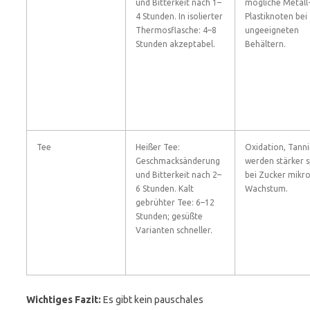
und Bitterkeit nach 1–
mögliche Metall
4 Stunden. In isolierter
Plastiknoten bei
Thermosflasche: 4–8
ungeeigneten
Stunden akzeptabel.
Behältern.
Tee
Heißer Tee:
Oxidation, Tann
Geschmacksänderung
werden stärker s
und Bitterkeit nach 2–
bei Zucker mikro
6 Stunden. Kalt
Wachstum.
gebrühter Tee: 6–12
Stunden; gesüßte
Varianten schneller.
Wichtiges Fazit:
Es gibt kein pauschales