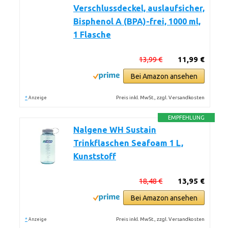
Verschlussdeckel, auslaufsicher,
Bisphenol A (BPA)-frei, 1000 ml,
1 Flasche
13,99 €
11,99 €
Bei Amazon ansehen
*
Preis inkl. MwSt., zzgl. Versandkosten
Anzeige
EMPFEHLUNG
Nalgene WH Sustain
Trinkflaschen Seafoam 1 L,
Kunststoff
18,48 €
13,95 €
Bei Amazon ansehen
*
Preis inkl. MwSt., zzgl. Versandkosten
Anzeige