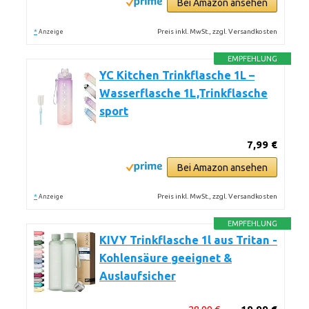
Bei Amazon ansehen
*
Preis inkl. MwSt., zzgl. Versandkosten
Anzeige
EMPFEHLUNG
YC Kitchen Trinkflasche 1L –
Wasserflasche 1L,Trinkflasche
sport
7,99 €
Bei Amazon ansehen
*
Preis inkl. MwSt., zzgl. Versandkosten
Anzeige
EMPFEHLUNG
KIVY Trinkflasche 1l aus Tritan -
Kohlensäure geeignet &
Auslaufsicher