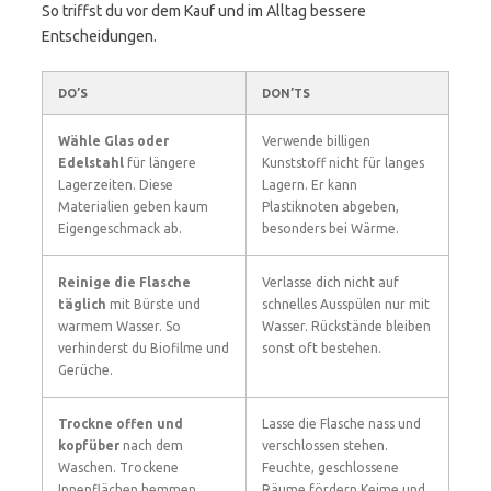
So triffst du vor dem Kauf und im Alltag bessere
Entscheidungen.
DO’S
DON’TS
Wähle Glas oder
Verwende billigen
Edelstahl
für längere
Kunststoff nicht für langes
Lagerzeiten. Diese
Lagern. Er kann
Materialien geben kaum
Plastiknoten abgeben,
Eigengeschmack ab.
besonders bei Wärme.
Reinige die Flasche
Verlasse dich nicht auf
täglich
mit Bürste und
schnelles Ausspülen nur mit
warmem Wasser. So
Wasser. Rückstände bleiben
verhinderst du Biofilme und
sonst oft bestehen.
Gerüche.
Trockne offen und
Lasse die Flasche nass und
kopfüber
nach dem
verschlossen stehen.
Waschen. Trockene
Feuchte, geschlossene
Innenflächen hemmen
Räume fördern Keime und