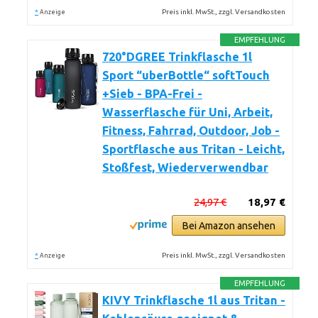
*
Preis inkl. MwSt., zzgl. Versandkosten
Anzeige
EMPFEHLUNG
720°DGREE Trinkflasche 1l
Sport “uberBottle“ softTouch
+Sieb - BPA-Frei -
Wasserflasche für Uni, Arbeit,
Fitness, Fahrrad, Outdoor, Job -
Sportflasche aus Tritan - Leicht,
Stoßfest, Wiederverwendbar
24,97 €
18,97 €
Bei Amazon ansehen
*
Preis inkl. MwSt., zzgl. Versandkosten
Anzeige
EMPFEHLUNG
KIVY Trinkflasche 1l aus Tritan -