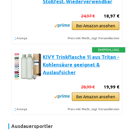
Stoßfest, Wiederverwendbar
24,97 €
18,97 €
Bei Amazon ansehen
*
Preis inkl. MwSt., zzgl. Versandkosten
Anzeige
EMPFEHLUNG
KIVY Trinkflasche 1l aus Tritan -
Kohlensäure geeignet &
Auslaufsicher
28,99 €
19,99 €
Bei Amazon ansehen
*
Preis inkl. MwSt., zzgl. Versandkosten
Anzeige
Ausdauersportler