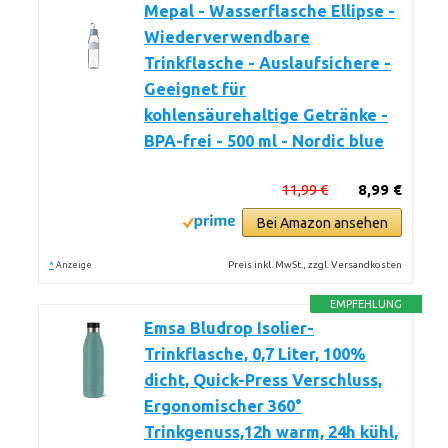
Mepal - Wasserflasche Ellipse -
Wiederverwendbare
Trinkflasche - Auslaufsichere -
Geeignet für
kohlensäurehaltige Getränke -
BPA-frei - 500 ml - Nordic blue
11,99 €
8,99 €
Bei Amazon ansehen
*
Preis inkl. MwSt., zzgl. Versandkosten
Anzeige
EMPFEHLUNG
Emsa Bludrop Isolier-
Trinkflasche, 0,7 Liter, 100%
dicht, Quick-Press Verschluss,
Ergonomischer 360°
Trinkgenuss,12h warm, 24h kühl,