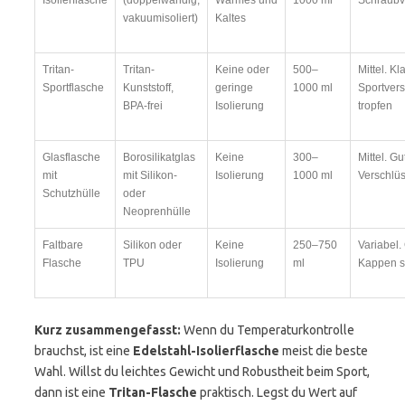
Isolierflasche
(doppelwandig,
Warmes und
1000 ml
Schraubv
vakuumisoliert)
Kaltes
Tritan-
Tritan-
Keine oder
500–
Mittel. K
Sportflasche
Kunststoff,
geringe
1000 ml
Sportver
BPA-frei
Isolierung
tropfen
Glasflasche
Borosilikatglas
Keine
300–
Mittel. Gu
mit
mit Silikon-
Isolierung
1000 ml
Verschlüs
Schutzhülle
oder
Neoprenhülle
Faltbare
Silikon oder
Keine
250–750
Variabel.
Flasche
TPU
Isolierung
ml
Kappen s
Kurz zusammengefasst:
Wenn du Temperaturkontrolle
brauchst, ist eine
Edelstahl-Isolierflasche
meist die beste
Wahl. Willst du leichtes Gewicht und Robustheit beim Sport,
dann ist eine
Tritan-Flasche
praktisch. Legst du Wert auf