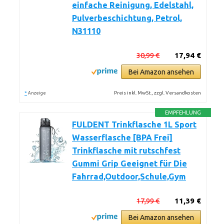
einfache Reinigung, Edelstahl,
Pulverbeschichtung, Petrol,
N31110
30,99 €
17,94 €
Bei Amazon ansehen
*
Preis inkl. MwSt., zzgl. Versandkosten
Anzeige
EMPFEHLUNG
FULDENT Trinkflasche 1L Sport
Wasserflasche [BPA Frei]
Trinkflasche mit rutschfest
Gummi Grip Geeignet für Die
Fahrrad,Outdoor,Schule,Gym
17,99 €
11,39 €
Bei Amazon ansehen