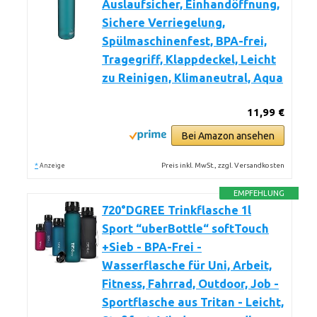
Auslaufsicher, Einhandöffnung,
Sichere Verriegelung,
Spülmaschinenfest, BPA-frei,
Tragegriff, Klappdeckel, Leicht
zu Reinigen, Klimaneutral, Aqua
11,99 €
Bei Amazon ansehen
*
Preis inkl. MwSt., zzgl. Versandkosten
Anzeige
EMPFEHLUNG
720°DGREE Trinkflasche 1l
Sport “uberBottle“ softTouch
+Sieb - BPA-Frei -
Wasserflasche für Uni, Arbeit,
Fitness, Fahrrad, Outdoor, Job -
Sportflasche aus Tritan - Leicht,