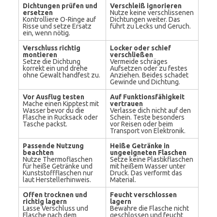
Dichtungen prüfen und
Verschleiß ignorieren
ersetzen
Nutze keine verschlissenen
Kontrolliere O-Ringe auf
Dichtungen weiter. Das
Risse und setze Ersatz
führt zu Lecks und Geruch.
ein, wenn nötig.
Verschluss richtig
Locker oder schief
montieren
verschließen
Setze die Dichtung
Vermeide schräges
korrekt ein und drehe
Aufsetzen oder zu festes
ohne Gewalt handfest zu.
Anziehen. Beides schadet
Gewinde und Dichtung.
Vor Ausflug testen
Auf Funktionsfähigkeit
Mache einen Kipptest mit
vertrauen
Wasser bevor du die
Verlasse dich nicht auf den
Flasche in Rucksack oder
Schein. Teste besonders
Tasche packst.
vor Reisen oder beim
Transport von Elektronik.
Passende Nutzung
Heiße Getränke in
beachten
ungeeigneten Flaschen
Nutze Thermoflaschen
Setze keine Plastikflaschen
für heiße Getränke und
mit heißem Wasser unter
Kunststoffflaschen nur
Druck. Das verformt das
laut Herstellerhinweis.
Material.
Offen trocknen und
Feucht verschlossen
richtig lagern
lagern
Lasse Verschluss und
Bewahre die Flasche nicht
Flasche nach dem
geschlossen und feucht