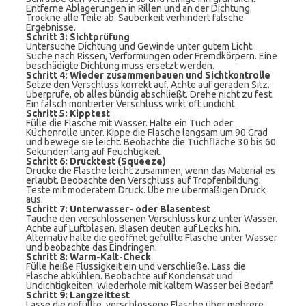
Entferne Ablagerungen in Rillen und an der Dichtung.
Trockne alle Teile ab. Sauberkeit verhindert falsche
Ergebnisse.
Schritt 3: Sichtprüfung
Untersuche Dichtung und Gewinde unter gutem Licht.
Suche nach Rissen, Verformungen oder Fremdkörpern. Eine
beschädigte Dichtung muss ersetzt werden.
Schritt 4: Wieder zusammenbauen und Sichtkontrolle
Setze den Verschluss korrekt auf. Achte auf geraden Sitz.
Überprüfe, ob alles bündig abschließt. Drehe nicht zu fest.
Ein falsch montierter Verschluss wirkt oft undicht.
Schritt 5: Kipptest
Fülle die Flasche mit Wasser. Halte ein Tuch oder
Küchenrolle unter. Kippe die Flasche langsam um 90 Grad
und bewege sie leicht. Beobachte die Tuchfläche 30 bis 60
Sekunden lang auf Feuchtigkeit.
Schritt 6: Drucktest (Squeeze)
Drücke die Flasche leicht zusammen, wenn das Material es
erlaubt. Beobachte den Verschluss auf Tropfenbildung.
Teste mit moderatem Druck. Übe nie übermäßigen Druck
aus.
Schritt 7: Unterwasser- oder Blasentest
Tauche den verschlossenen Verschluss kurz unter Wasser.
Achte auf Luftblasen. Blasen deuten auf Lecks hin.
Alternativ halte die geöffnet gefüllte Flasche unter Wasser
und beobachte das Eindringen.
Schritt 8: Warm-Kalt-Check
Fülle heiße Flüssigkeit ein und verschließe. Lass die
Flasche abkühlen. Beobachte auf Kondensat und
Undichtigkeiten. Wiederhole mit kaltem Wasser bei Bedarf.
Schritt 9: Langzeittest
Lasse die gefüllte, verschlossene Flasche über mehrere