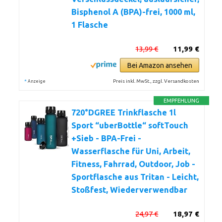
Bisphenol A (BPA)-frei, 1000 ml,
1 Flasche
13,99 €
11,99 €
Bei Amazon ansehen
*
Preis inkl. MwSt., zzgl. Versandkosten
Anzeige
EMPFEHLUNG
720°DGREE Trinkflasche 1l
Sport “uberBottle“ softTouch
+Sieb - BPA-Frei -
Wasserflasche für Uni, Arbeit,
Fitness, Fahrrad, Outdoor, Job -
Sportflasche aus Tritan - Leicht,
Stoßfest, Wiederverwendbar
24,97 €
18,97 €