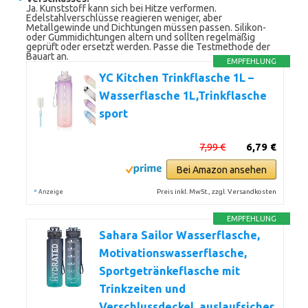
Ja. Kunststoff kann sich bei Hitze verformen.
Edelstahlverschlüsse reagieren weniger, aber
Metallgewinde und Dichtungen müssen passen. Silikon-
oder Gummidichtungen altern und sollten regelmäßig
geprüft oder ersetzt werden. Passe die Testmethode der
Bauart an.
EMPFEHLUNG
YC Kitchen Trinkflasche 1L –
Wasserflasche 1L,Trinkflasche
sport
7,99 €
6,79 €
Bei Amazon ansehen
*
Preis inkl. MwSt., zzgl. Versandkosten
Anzeige
EMPFEHLUNG
Sahara Sailor Wasserflasche,
Motivationswasserflasche,
Sportgetränkeflasche mit
Trinkzeiten und
Verschlussdeckel, auslaufsicher,