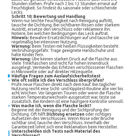
Stunden stehen. Prüfe nach 2 bis 12 Stunden erneut auf
Feuchtigkeit. So findest du saisonale oder schleichende
Lecks.
Schritt 10: Bewertung und Handlung
Wenn nur leichte Feuchtigkeit nach Reinigung auftritt,
tausche die Dichtung. Bei sichtbaren Rissen oder starkem
Austritt, ersetze den Verschluss oder reklamiere ihn.
Notiere, bei welchen Bedingungen das Leck auftrat.
Hinweis:
Bewahre Ersatzdichtungen auf und tausche sie
regelmäßig bei intensiver Nutzung.
Warnung:
Beim Testen mit heißen Flüssigkeiten besteht
Verbrühungsgefahr. Trage geeignete Handschuhe und
halte Kinder fern.
Warnung:
Übe keinen starken Druck auf die Flasche aus.
Viele Trinkflaschen sind nicht für hohen Innendruck
ausgelegt. Vermeide das Erhitzen verschlossener Flaschen
in Mikrowelle oder auf direkter Hitzequelle.
Häufige Fragen zum Auslaufsicherheitstest
Wie oft sollte ich den Verschluss überprüfen?
Prüfe neue Flaschen direkt nach dem Kauf. Bei täglicher
Nutzung reicht eine Sicht- und Kipptest-Routine alle vier bis
acht Wochen. Vor längeren Touren oder wenn die Flasche
starken Temperaturwechseln ausgesetzt war, teste sie
zusätzlich. Bei Kindern ist eine häufigere Kontrolle sinnvoll.
Was mache ich, wenn die Flasche leckt?
Beginne mit der Reinigung und der Sichtprüfung der
Dichtung. Oft hilft
Dichtung ersetzen
oder richtiges
Aufsetzen des Verschlusses. Wenn Risse oder Brüche
sichtbar sind, tausche den Verschluss. Innerhalb der
Garantiezeit lohnt sich eine Reklamation beim Hersteller.
Unterscheiden sich Tests nach Material des
Verschlusses?