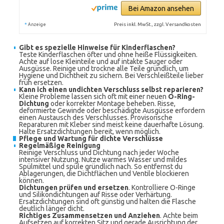
Bei Amazon ansehen
*
Preis inkl. MwSt., zzgl. Versandkosten
Anzeige
Gibt es spezielle Hinweise für Kinderflaschen?
Teste Kinderflaschen öfter und ohne heiße Flüssigkeiten.
Achte auf lose Kleinteile und auf intakte Sauger oder
Ausgüsse. Reinige und trockne alle Teile gründlich, um
Hygiene und Dichtheit zu sichern. Bei Verschleißteile lieber
früh ersetzen.
Kann ich einen undichten Verschluss selbst reparieren?
Kleine Probleme lassen sich oft mit einer neuen
O-Ring-
Dichtung
oder korrekter Montage beheben. Risse,
deformierte Gewinde oder beschädigte Ausgüsse erfordern
einen Austausch des Verschlusses. Provisorische
Reparaturen mit Kleber sind meist keine dauerhafte Lösung.
Halte Ersatzdichtungen bereit, wenn möglich.
Pflege und Wartung für dichte Verschlüsse
Regelmäßige Reinigung
Reinige Verschluss und Dichtung nach jeder Woche
intensiver Nutzung. Nutze warmes Wasser und mildes
Spülmittel und spüle gründlich nach. So entfernst du
Ablagerungen, die Dichtflächen und Ventile blockieren
können.
Dichtungen prüfen und ersetzen
. Kontrolliere O-Ringe
und Silikondichtungen auf Risse oder Verhärtung.
Ersatzdichtungen sind oft günstig und halten die Flasche
deutlich länger dicht.
Richtiges Zusammensetzen und Anziehen
. Achte beim
Aufsetzen auf korrekten Sitz und gerade Ausrichtung der