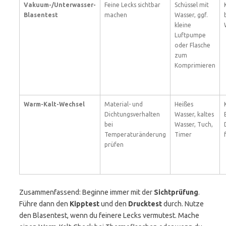
Vakuum-/Unterwasser-
Feine Lecks sichtbar
Schüssel mit
Blasentest
machen
Wasser, ggf.
kleine
Luftpumpe
oder Flasche
zum
Komprimieren
Warm-Kalt-Wechsel
Material- und
Heißes
Dichtungsverhalten
Wasser, kaltes
bei
Wasser, Tuch,
Temperaturänderung
Timer
prüfen
Zusammenfassend: Beginne immer mit der
Sichtprüfung
.
Führe dann den
Kipptest
und den
Drucktest
durch. Nutze
den Blasentest, wenn du feinere Lecks vermutest. Mache