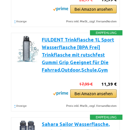
Bei Amazon ansehen
*
Preis inkl. MwSt., zzgl. Versandkosten
Anzeige
EMPFEHLUNG
FULDENT Trinkflasche 1L Sport
Wasserflasche [BPA Frei]
Trinkflasche mit rutschfest
Gummi Grip Geeignet für Die
Fahrrad,Outdoor,Schule,Gym
17,99 €
11,39 €
Bei Amazon ansehen
*
Preis inkl. MwSt., zzgl. Versandkosten
Anzeige
EMPFEHLUNG
Sahara Sailor Wasserflasche,